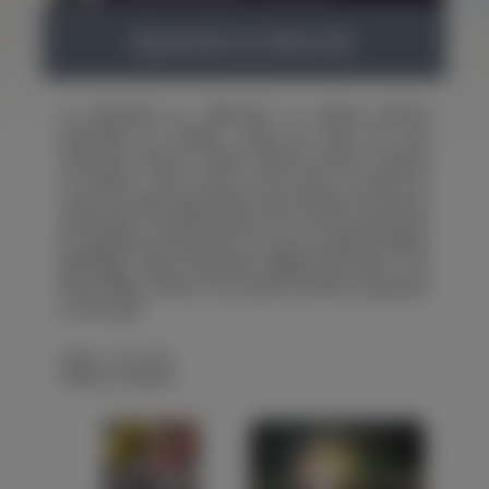
Exposición en 46zero20
La exposición en "46zero20" es nuestra primera
exposición en España. Todas las obras de esta
exposición fueron creadas durante nuestra estancia
en España. Todo lo que se hizo antes se quedó en
casa en Ucrania. Aquí tuvimos que empezar de nuevo y
desarrollar el material desde cero. En esta exposición,
los siguientes presentaron sus obras:
Oleksiy Zhukov
(
@rfc.jpg
),
Oleg Lyforenko
(
@lyforenko_oleh
) y
Err
Raton
(
@err_raton
). Fue nuestra primera exposición
en otro país.
29.09 - 12.10 '22
Valencia, España