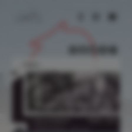
ES
▶
← Volver...