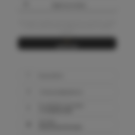
Додати до кошика
(Ви можете придбати або переглянути цю картину прямо
тут або на моїх торгових майданчиках Etsy чи Saatchi
нижче...)
✋
Ручна робота
📦
Готово до відправлення
Час обробки та доставки:
⌚
≈ 6-10 робочих днів
Доставка:
🚚
Безкоштовна доставка