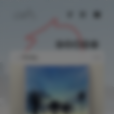
UA
▶
← Назад...
1 / 5