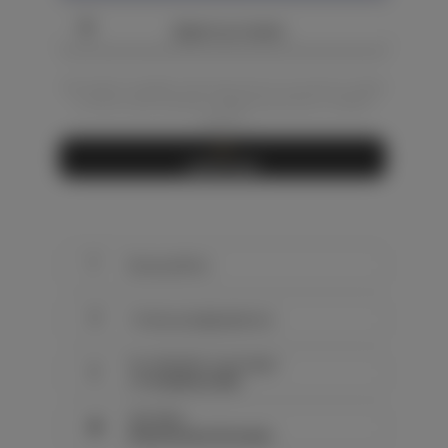
Додати до кошика
(Ви можете придбати або переглянути цю картину прямо
тут або на моїх торгових майданчиках Etsy чи Saatchi
нижче...)
✋
Ручна робота
📦
Готово до відправлення
Час обробки та доставки:
⌚
≈ 6-10 робочих днів
Доставка:
🚚
Безкоштовна доставка